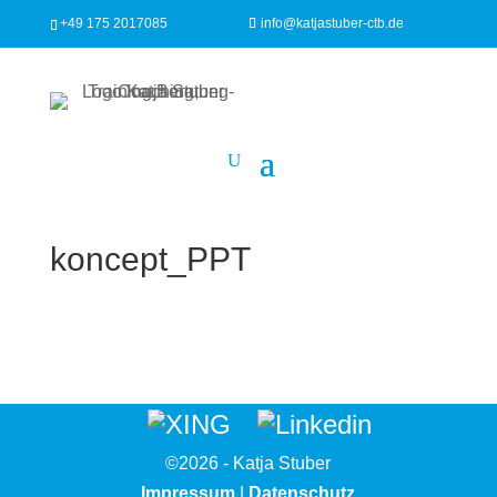
+49 175 2017085
info@katjastuber-ctb.de
koncept_PPT
©2026 - Katja Stuber
Impressum
|
Datenschutz